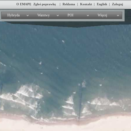
O EMAPI
|
Zgłoś poprawkę
|
Reklama
|
Kontakt
|
English
|
Zaloguj
Hybryda
Warstwy
POI
Więcej