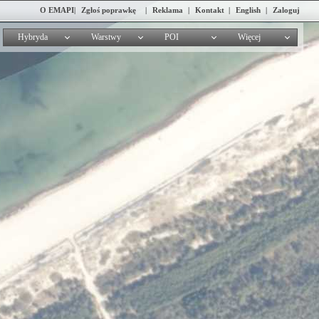
O EMAPI
|
Zgłoś poprawkę
|
Reklama
|
Kontakt
|
English
|
Zaloguj
Hybryda
Warstwy
POI
Więcej